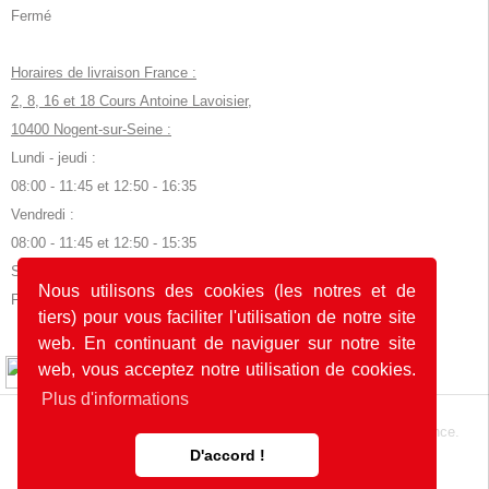
Fermé
Horaires de livraison France :
2, 8, 16 et 18 Cours Antoine Lavoisier,
10400 Nogent-sur-Seine :
Lundi - jeudi :
08:00 - 11:45 et 12:50 - 16:35
Vendredi :
08:00 - 11:45 et 12:50 - 15:35
Samedi, dimanche et jours fériés :
Nous utilisons des cookies (les notres et de
Fermé
tiers) pour vous faciliter l'utilisation de notre site
web. En continuant de naviguer sur notre site
© 2026 by POK
web, vous acceptez notre utilisation de cookies.
Plus d'informations
Le site web a été développé avec
en Allemagne et en France.
D'accord !