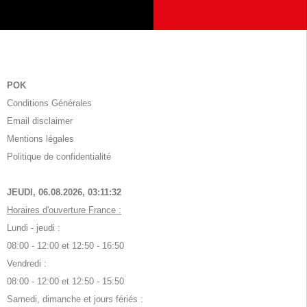
POK
Conditions Générales
Email disclaimer
Mentions légales
Politique de confidentialité
JEUDI, 06.08.2026,
03:11:32
Horaires d'ouverture France :
Lundi - jeudi :
08:00 - 12:00 et 12:50 - 16:50
Vendredi :
08:00 - 12:00 et 12:50 - 15:50
Samedi, dimanche et jours fériés :