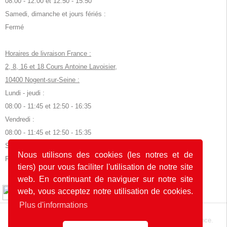
08:00 - 12:00 et 12:50 - 15:50
Samedi, dimanche et jours fériés :
Fermé
Horaires de livraison France :
2, 8, 16 et 18 Cours Antoine Lavoisier,
10400 Nogent-sur-Seine :
Lundi - jeudi :
08:00 - 11:45 et 12:50 - 16:35
Vendredi :
08:00 - 11:45 et 12:50 - 15:35
Samedi, dimanche et jours fériés :
Nous utilisons des cookies (les notres et de
Fermé
tiers) pour vous faciliter l'utilisation de notre site
web. En continuant de naviguer sur notre site
© 2026 by POK
web, vous acceptez notre utilisation de cookies.
Plus d'informations
Le site web a été développé avec
en Allemagne et en France.