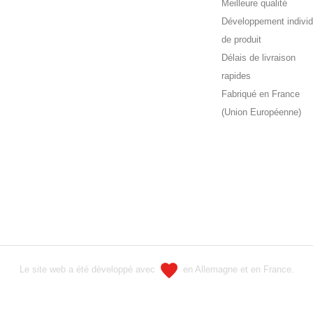
Meilleure qualité
Développement individ
de produit
Délais de livraison
rapides
Fabriqué en France
(Union Européenne)
Le site web a été développé avec
en Allemagne et en France.