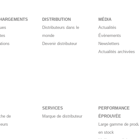
CHARGEMENTS
DISTRIBUTION
MÉDIA
gues
Distributeurs dans le
Actualités
tes
monde
Évènements
ations
Devenir distributeur
Newsletters
Actualités archivées
SERVICES
PERFORMANCE
che de
Marque de distributeur
ÉPROUVÉE
seurs
Large gamme de produ
en stock