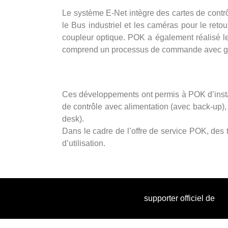
Le système E-Net intègre des cartes de cont
le Bus industriel et les caméras pour le ret
coupleur optique. POK a également réalisé le
comprend un processus de commande avec ges
Ces développements ont permis à POK d’install
de contrôle avec alimentation (avec back-up)
desk).
Dans le cadre de l’offre de service POK, des t
d’utilisation.
supporter officiel de